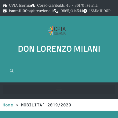
CPIA Isernia
Corso Garibaldi, 43 - 86170 Isernia
ismm11100p@istruzione.it
0865/414544
ISMM11100P
DON LORENZO MILANI
Home
»
MOBILITA’ 2019/2020