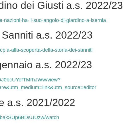
dino dei Giusti a.s. 2022/23
le-nazioni-ha-il-suo-angolo-di-giardino-a-isernia
 Sanniti a.s. 2022/23
cpia-alla-scoperta-della-storia-dei-sanniti
gennaio a.s. 2022/23
TOJ0bcUYefTMrhJWw/view?
re&utm_medium=link&utm_source=editor
le a.s. 2021/2022
AwbakSUp6BDsUUzw/watch