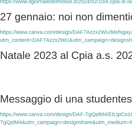
https://www.ilgiornaledelmolise.it/2024/02/10/il-cpia-di-i
27 gennaio: noi non diment
https://www.canva.com/design/DAF7Azzx2WU/Mxfsga
utm_content=DAF7Azzx2WU&utm_campaign=designsha
Natale 2023 al Cpia a.s. 20
Messaggio di una studentess
https://www.canva.com/design/DAF-TgQplM4/EtLtpCo1
TgQplM4&utm_campaign=designshare&utm_medium=lin