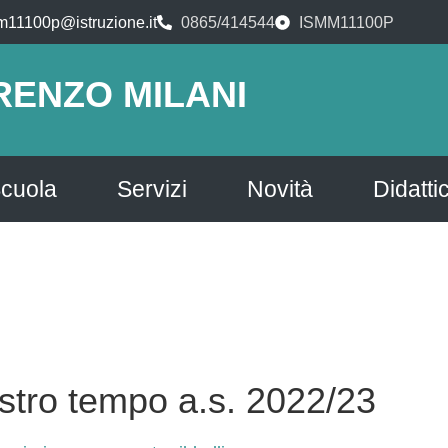
m11100p@istruzione.it
0865/414544
ISMM11100P
RENZO MILANI
cuola
Servizi
Novità
Didatti
ostro tempo a.s. 2022/23