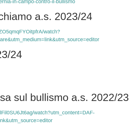
sernia-in-campo-contro-il-bullismo
ichiamo a.s. 2023/24
yZO5qmqFYOitpfrA/watch?
re&utm_medium=link&utm_source=editor
23/24
a sul bullismo a.s. 2022/23
tlFil0SU6Jt6ag/watch?utm_content=DAF-
k&utm_source=editor