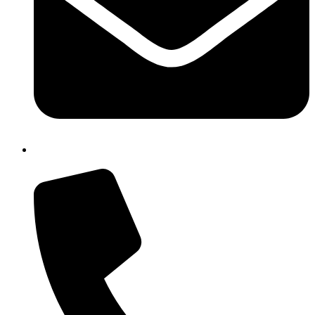
ismm11100p@istruzione.it