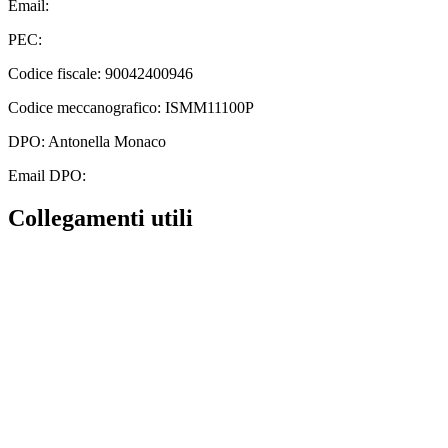
Email:
ismm11100p@istruzione.it
PEC:
ismm11100p@pec.istruzione.it
Codice fiscale: 90042400946
Codice meccanografico: ISMM11100P
DPO: Antonella Monaco
Email DPO:
monacoantonella@alice.it
Collegamenti utili
Contatti
Albo Online
Amministrazione trasparente
MIUR
Ufficio Scolastico Regionale
Scuola in Chiaro