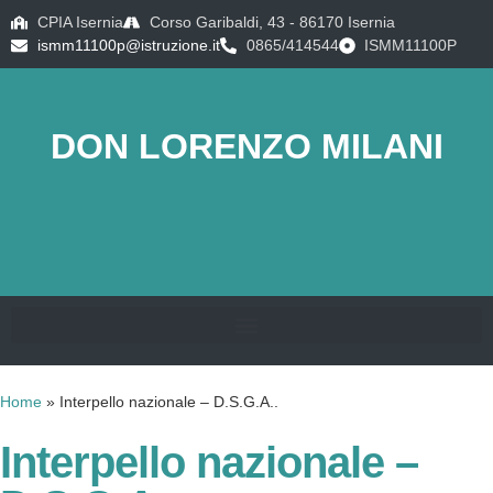
CPIA Isernia
Corso Garibaldi, 43 - 86170 Isernia
ismm11100p@istruzione.it
0865/414544
ISMM11100P
DON LORENZO MILANI
Home
»
Interpello nazionale – D.S.G.A..
Interpello nazionale –