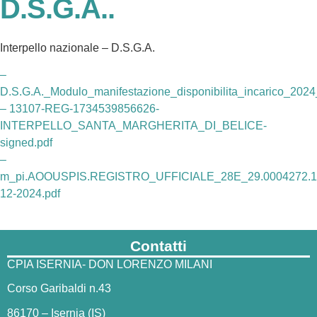
D.S.G.A..
Interpello nazionale – D.S.G.A.
–
D.S.G.A._Modulo_manifestazione_disponibilita_incarico_20
– 13107-REG-1734539856626-
INTERPELLO_SANTA_MARGHERITA_DI_BELICE-
signed.pdf
–
m_pi.AOOUSPIS.REGISTRO_UFFICIALE_28E_29.0004272.1
12-2024.pdf
Contatti
CPIA ISERNIA- DON LORENZO MILANI
Corso Garibaldi n.43
86170 – Isernia (IS)